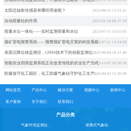
太阳总辐射传感器有哪些用途呢？
2023-08-15 13:51:41
自动雨量站的作用
2025-01-24 09:37:10
雨量水位一体站——实时监测雨量和水位
2023-07-11 15:01:05
煤矿雷电预警系统——预警煤矿雷电灾害的科技系统
2023-07-21 14:24:00
2025-06-04 16:31:40
表面沉降位移监测仪，GNSS技术下的创新监测位移工具
智能农业四情监测系统正在改变传统的农业生产方式
2025-11-07 16:30:58
2026-06-03 15:36:09
防爆值守化工园区，化工防爆气象站守护化工生产零风险
网站首页
产品中心
解决方案
视频中心
新闻中心
客户案例
关于我们
联系我们
产品分类
气象环境监测站
便携式气象站