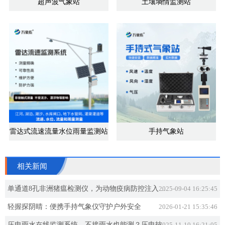
超声波气象站
土壤墒情监测站
雷达式流速流量水位雨量监测站
手持气象站
相关新闻
单通道8孔非洲猪瘟检测仪，为动物疫病防控注入新力量！
2025-09-04 16:25:45
轻握探阴晴：便携手持气象仪守护户外安全
2026-01-21 15:35:46
2025-11-10 16:21:05
压电雨水在线监测系统，不接雨水也能测？压电技术如何听出下雨了？